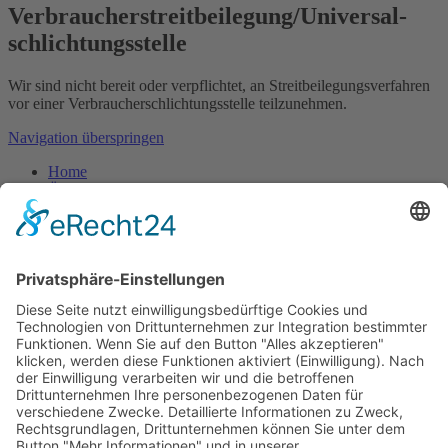
Verbraucher­streit­beilegung/Universal­
schlichtungs­stelle
Wir sind nicht bereit oder verpflichtet, an Streitbeilegungsverfahren
vor einer Verbraucherschlichtungsstelle teilzunehmen.
Navigation überspringen
Home
Über mich
Feng Shui
Akademie
Beratung
Aktuelle Daten
Blog
Kontakt
Navigation überspringen
Impressum
Datenschutz
Klassisches Feng Shui