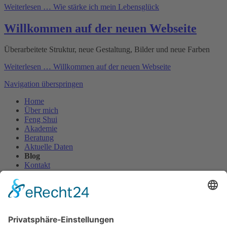
Weiterlesen …
Wie stärke ich mein Lebensglück
Willkommen auf der neuen Webseite
Überarbeitete Struktur, neue Gestaltung, Bilder und neue Farben
Weiterlesen …
Willkommen auf der neuen Webseite
Navigation überspringen
Home
Über mich
Feng Shui
Akademie
Beratung
Aktuelle Daten
Blog
Kontakt
Navigation überspringen
Impressum
Datenschutz
Klassisches Feng Shui