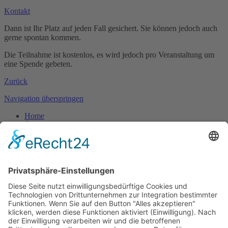
Kontakt
Dann ist Ihr Platz auf jeden Fall gesichert. Sie können jedoch auch
gerne spontan kommen.
Die Teilnahme ist kostenlos, es wird jedoch pro Veranstaltung um
eine Spende gebeten.
Zurück
Navigation überspringen
Home
Über mich
Feng Shui
Akademie
Beratung
Aktuelle Daten
Blog
Kontakt
Navigation überspringen
Impressum
Datenschutz